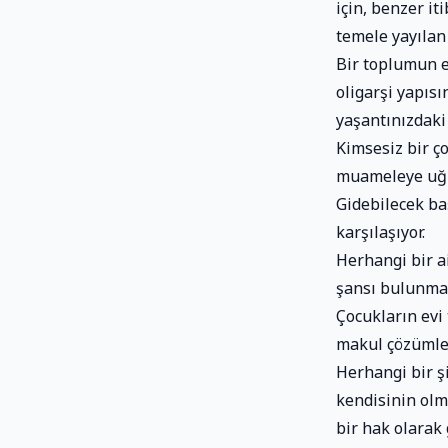
için, benzer it
temele yayılan 
Bir toplumun e
oligarşi yapısı
yaşantınızdaki
Kimsesiz bir ço
muameleye uğr
Gidebilecek ba
karşılaşıyor.
Herhangi bir a
şansı bulunmay
Çocukların evi
makul çözümler
Herhangi bir şi
kendisinin olm
bir hak olarak