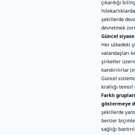
çıkardığı bilin
hilekarlıklarda
şekillerde deva
devretmek zoru
Güncel siyase
Her ülkedeki ş
vatandaşları k
şirketler üzer
kandırılırlar (o
Güncel sistemde
krallığı temsil 
Farklı gruplar
göstermeye d
şekillerde yan
benzer biçimle
sağlığı bastırı