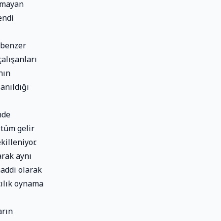
olmayan
endi
 benzer
çalışanları
nın
anıldığı
nde
 tüm gelir
killeniyor.
arak aynı
maddi olarak
cılık oynama
arın