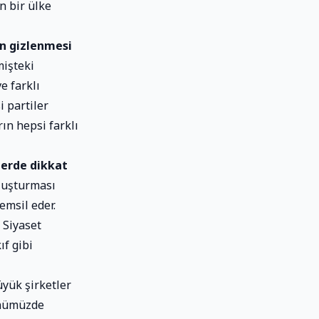
n bir ülke
in gizlenmesi
işteki
e farklı
i partiler
ın hepsi farklı
lerde dikkat
oluşturması
emsil eder.
 Siyaset
ıf gibi
yük şirketler
günümüzde