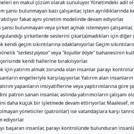
tmeleri en makul çözüm olarak sunuluyor. Yönetimdeki adil 
im şansı bulunmayan bazı çalışanlar, işten ayrıldıklarında k
urabiliyor fakat aynı yönetim modelinde devam ediyorlar.
a şansı bulunmayan veya şirket açmak istemeyen çalışanlar,
ygulandığı şirketlerde seslerini çıkar(a)madıkları için diğer 
kendi geçim sıkıntılarına odaklanıyorlar. Geçim sıkıntıları
yönelik
"serbest piyasa"
veya
"koşullar böyle"
bahanesinin kull
çerisinde kendi hallerine bırakılıyorlar.
ak için yatırım almak zorunda olan insanlar parayı kontrolü
nların engelleriyle karşılaşıyorlar. Yatırım alan insanların
atırım yapanların insiyatiflerine veya yaptırımlarına göre şe
ini patron sanan insanlar, aslında yatırımcıların çalışanı ol
ni daha küçük bir işletmede devam ettiriyorlar. Maalesef, 
olmayan yöneticiler (patronlar) ise vatandaşlara karşı tanrı
 ediyorlar.
ayı başaran insanlar, parayı kontrolünde bulunduran insanl