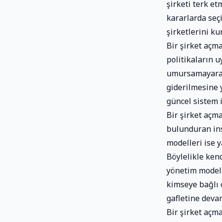
şirketi terk e
kararlarda seç
şirketlerini k
Bir şirket açm
politikaların u
umursamayarak 
giderilmesine 
güncel sistem i
Bir şirket açm
bulunduran insa
modelleri ise y
Böylelikle kend
yönetim modeli
kimseye bağlı 
gafletine devam
Bir şirket açm