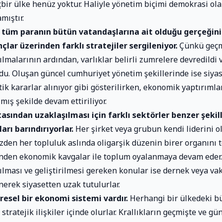
çbir ülke henüz yoktur. Haliyle yönetim biçimi demokrasi ola
ıştır.
i tüm paranın bütün vatandaşlarına ait olduğu gerçeğin
nçlar üzerinden farklı stratejiler sergileniyor.
Çünkü geçm
kılmalarının ardından, varlıklar belirli zumrelere devredildi v
ldu. Oluşan güncel cumhuriyet yönetim şekillerinde ise siyas
ik kararlar alınıyor gibi gösterilirken, ekonomik yaptırımlar
lmış şekilde devam ettiriliyor.
asından uzaklaşılması için farklı sektörler benzer şekil
arı barındırıyorlar.
Her şirket veya grubun kendi liderini 
zden her topluluk aslında oligarşik düzenin birer organını t
inden ekonomik kavgalar ile toplum oyalanmaya devam eder.
ılması ve geliştirilmesi gereken konular ise dernek veya vak
nerek siyasetten uzak tutulurlar.
esel bir ekonomi sistemi vardır.
Herhangi bir ülkedeki bü
 stratejik ilişkiler içinde olurlar. Krallıkların geçmişte ve 