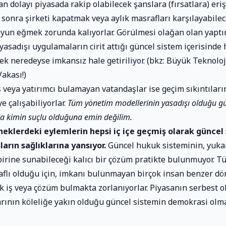
n dolayı piyasada rakip olabilecek şanslara (fırsatlara) eriş
e sonra şirketi kapatmak veya aylık masrafları karşılayabilec
yun eğmek zorunda kalıyorlar. Görülmesi olağan olan yaptı
yasadışı uygulamaların cirit attığı güncel sistem içerisinde
ek neredeyse imkansız hale getiriliyor. (bkz:
Büyük Teknoloji
Vakası!
)
ş veya yatırımcı bulamayan vatandaşlar ise geçim sıkıntıları
e çalışabiliyorlar.
Tüm yönetim modellerinin yasadışı olduğu gü
nda kimin suçlu olduğuna emin değilim.
neklerdeki eylemlerin hepsi iç içe geçmiş olarak güncel
arın sağlıklarına yansıyor.
Güncel hukuk sisteminin, yuka
birine sunabileceği kalıcı bir çözüm pratikte bulunmuyor. 
aflı olduğu için, imkanı bulunmayan birçok insan benzer dö
 iş veya çözüm bulmakta zorlanıyorlar. Piyasanın serbest o
rının köleliğe yakın olduğu güncel sistemin demokrasi olma