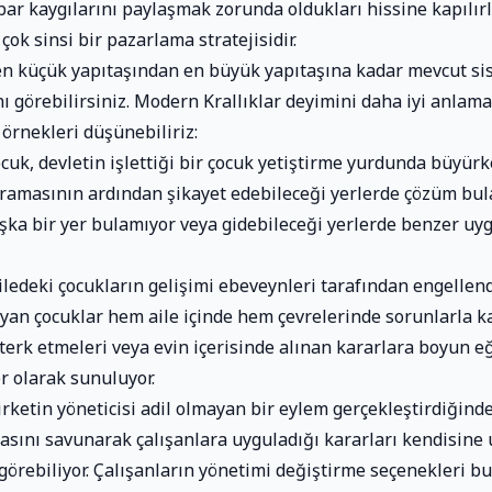
ibar kaygılarını paylaşmak zorunda oldukları hissine kapılır
çok sinsi bir pazarlama stratejisidir.
n küçük yapıtaşından en büyük yapıtaşına kadar mevcut si
nı görebilirsiniz. Modern Krallıklar deyimini daha iyi anlama
 örnekleri düşünebiliriz:
cuk, devletin işlettiği bir çocuk yetiştirme yurdunda büyürk
amasının ardından şikayet edebileceği yerlerde çözüm bul
şka bir yer bulamıyor veya gidebileceği yerlerde benzer uy
iledeki çocukların gelişimi ebeveynleri tarafından engellen
an çocuklar hem aile içinde hem çevrelerinde sorunlarla kar
 terk etmeleri veya evin içerisinde alınan kararlara boyun e
 olarak sunuluyor.
rketin yöneticisi adil olmayan bir eylem gerçekleştirdiğinde
asını savunarak çalışanlara uyguladığı kararları kendisin
 görebiliyor. Çalışanların yönetimi değiştirme seçenekleri b