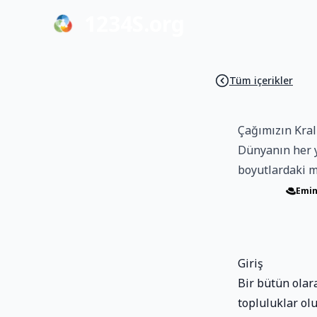
1234S.org
Tüm içerikler
Çağımızın Krall
Dünyanın her ye
boyutlardaki mo
Emin
Giriş
Bir bütün olar
topluluklar olu