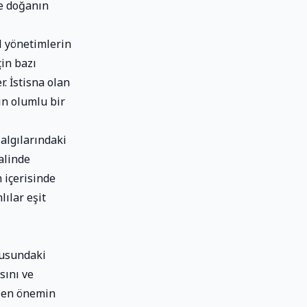
ise doğanın
l yönetimlerin
in bazı
r. İstisna olan
ın olumlu bir
 algılarındaki
alinde
 içerisinde
lılar eşit
fusundaki
sını ve
ilen önemin