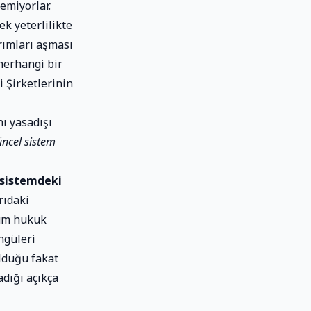
emiyorlar.
ek yeterlilikte
rımları aşması
 herhangi bir
 Şirketlerinin
nı yasadışı
ncel sistem
 sistemdeki
rıdaki
Tüm hukuk
ngüleri
lduğu fakat
dığı açıkça