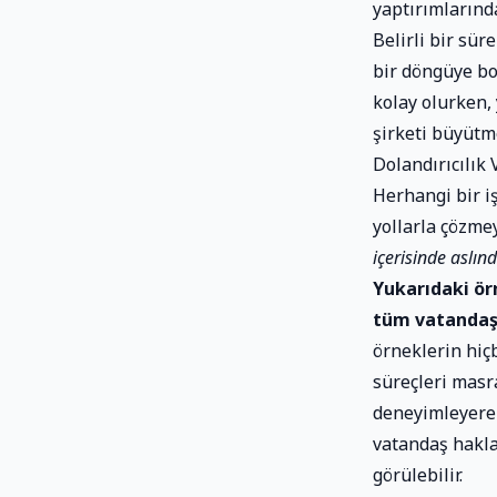
yaptırımlarında
Belirli bir sür
bir döngüye bo
kolay olurken, 
şirketi büyütm
Dolandırıcılık 
Herhangi bir i
yollarla çözmey
içerisinde aslı
Yukarıdaki ör
tüm vatandaşl
örneklerin hiç
süreçleri masr
deneyimleyerek
vatandaş hakla
görülebilir.