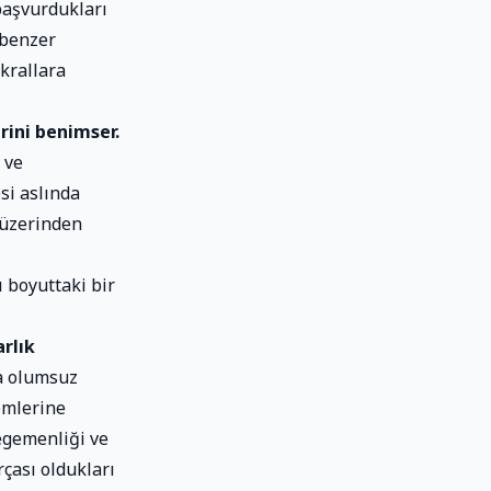
 başvurdukları
 benzer
 krallara
rini benimser.
 ve
si aslında
 üzerinden
ı boyuttaki bir
arlık
ma olumsuz
emlerine
 egemenliği ve
rçası oldukları