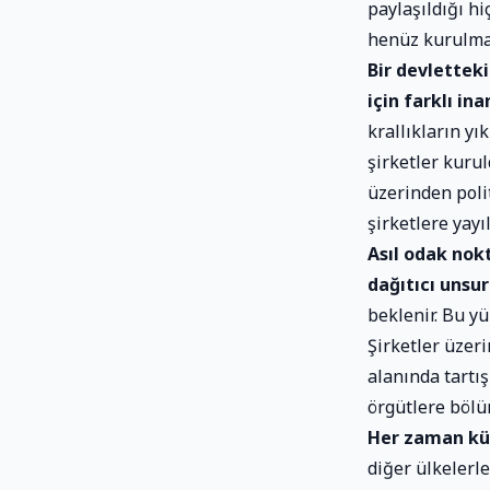
paylaşıldığı hi
henüz kurulmam
Bir devlettek
için farklı ina
krallıkların yı
şirketler kuru
üzerinden polit
şirketlere yayı
Asıl odak nokt
dağıtıcı unsurl
beklenir. Bu yü
Şirketler üzer
alanında tartış
örgütlere bölü
Her zaman kür
diğer ülkelerle