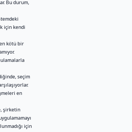
lar. Bu durum,
stemdeki
k için kendi
en kötü bir
amıyor.
gulamalarla
diğinde, seçim
şılaşıyorlar.
ğmeleri en
, şirketin
e uygulamamayı
ulunmadığı için