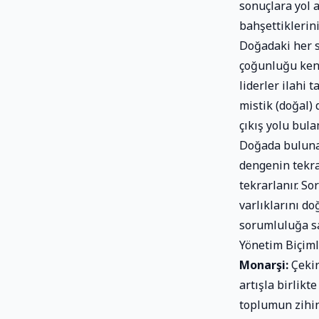
sonuçlara yol a
bahşettiklerin
Doğadaki her s
çoğunluğu kend
liderler ilahi 
mistik (doğal)
çıkış yolu bul
Doğada bulunan 
dengenin tekra
tekrarlanır. S
varlıklarını do
sorumluluğa sa
Yönetim Biçiml
Monarşi:
Çekir
artışla birlikt
toplumun zihin