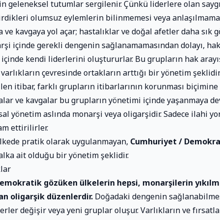
çin geleneksel tutumlar sergilenir. Çünkü liderlere olan say
tirdikleri olumsuz eylemlerin bilinmemesi veya anlaşılmamas
 ve kavgaya yol açar; hastalıklar ve doğal afetler daha sık g
şi içinde gerekli dengenin sağlanamamasından dolayı, hak
çinde kendi liderlerini oluştururlar. Bu grupların hak arayı
varlıkların çevresinde ortakların arttığı bir yönetim şeklidi
ilen itibar, farklı grupların itibarlarının korunması biçimine
lar ve kavgalar bu grupların yönetimi içinde yaşanmaya de
sal yönetim aslında monarşi veya oligarşidir. Sadece ilahi 
 ettirilirler.
ülkede pratik olarak uygulanmayan,
Cumhuriyet / Demokra
lka ait olduğu bir yönetim şeklidir.
lar
okratik gözüken ülkelerin hepsi, monarşilerin yıkılm
n oligarşik düzenlerdir.
Doğadaki dengenin sağlanabilmesi 
erler değişir veya yeni gruplar oluşur. Varlıkların ve fırsatla