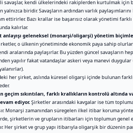
çli savaşlar, kendi ülkelerindeki rakiplerden kurtulmak için
n yalnızca biridir. Savaşların ardından varlık paylaşımlarını
m ettirirler. Bazı krallar ise başarısız olarak yönetimi farklı
nda kalırlar.
t anlayışı geleneksel (monarşi/oligarşi) yönetim biçimle
irketler, o ülkenin yönetiminde ekonomik paya sahip olurlar
endi aralarında paylaşırlar. Bu yüzden güncel savaşların hep
inden yapılır fakat vatandaşlar askeri veya manevi duygular
yalanırlar).
ki her şirket, aslında küresel oligarşi içinde bulunan farkl
eder.
ın geçim sıkıntıları, farklı krallıkların kontrolü altında v
evam ediyor.
Şirketler arasındaki kavgalar ise tüm toplu
sır. Monarşi zamanından süregelen ilkel itibar koruma yönt
rde, şirketlerin ve grupların itibarları için toplumun genel
lır. Her şirket ve grup yapı itibarıyla oligarşik bir düzenin pa