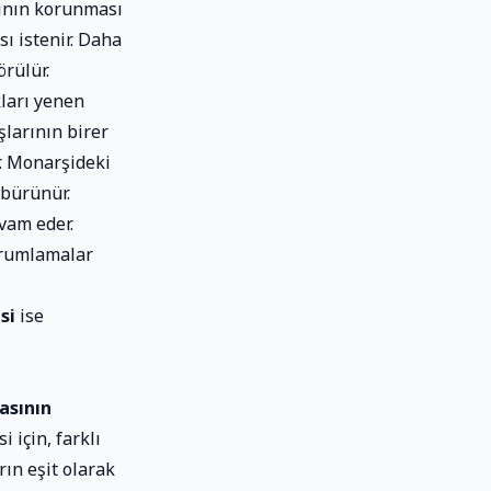
gının korunması
ı istenir. Daha
örülür.
ları yenen
şlarının birer
r. Monarşideki
 bürünür.
vam eder.
yorumlamalar
si
ise
asının
için, farklı
rın eşit olarak