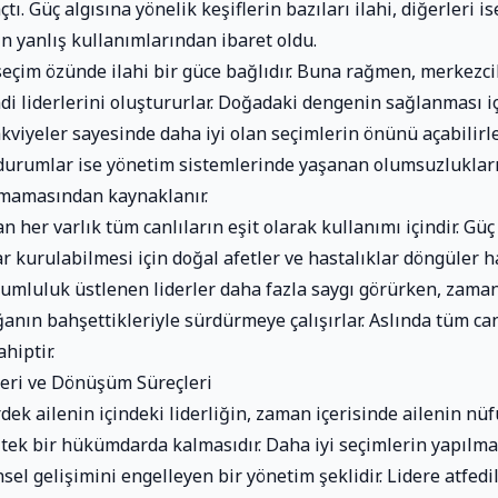
çtı. Güç algısına yönelik keşiflerin bazıları ilahi, diğerleri 
in yanlış kullanımlarından ibaret oldu.
eçim özünde ilahi bir güce bağlıdır. Buna rağmen, merkezci
i liderlerini oluştururlar. Doğadaki dengenin sağlanması iç
takviyeler sayesinde daha iyi olan seçimlerin önünü açabilirle
 durumlar ise yönetim sistemlerinde yaşanan olumsuzluklar
amamasından kaynaklanır.
her varlık tüm canlıların eşit olarak kullanımı içindir. Güç
r kurulabilmesi için doğal afetler ve hastalıklar döngüler h
orumluluk üstlenen liderler daha fazla saygı görürken, zaman
ğanın bahşettikleriyle sürdürmeye çalışırlar. Aslında tüm can
hiptir.
eri ve Dönüşüm Süreçleri
dek ailenin içindeki liderliğin, zaman içerisinde ailenin nü
e tek bir hükümdarda kalmasıdır. Daha iyi seçimlerin yapılma
sel gelişimini engelleyen bir yönetim şeklidir. Lidere atfed