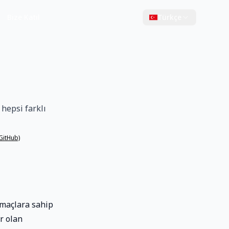
Bize Katıl
Türkçe
 hepsi farklı
(GitHub)
amaçlara sahip
r olan