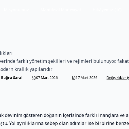
Misyonumuz
Mantıksal Maneviyat
Hikâyemiz (10)
ıkları
rinde farklı yönetim şekilleri ve rejimleri bulunuyor, fakat
dern krallık yapılarıdır.
 Buğra Saral
07 Mart 2026
17 Mart 2026
Değişiklikler 
ak devinim gösteren doğanın içerisinde farklı inançlara ve 
ştu. Yol ayrılıklarına sebep olan adımlar ise birbirine benze