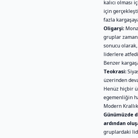
kalıcı olması i
için gerçekleş
fazla kargaşaya
Oligarşi:
Monar
gruplar zaman i
sonucu olarak, 
liderlere atfed
Benzer kargaşa
Teokrasi:
Siya
üzerinden devam
Henüz hiçbir 
egemenliğin ha
Modern Krallık
Günümüzde dem
ardından oluşa
gruplardaki lid